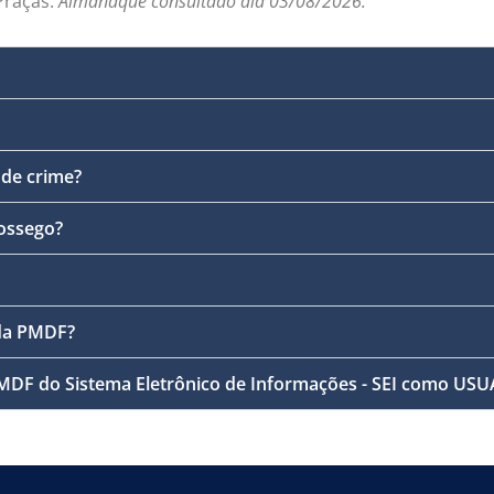
 Praças.
Almanaque consultado dia 03/08/2026.
 de crime?
ossego?
da PMDF?
PMDF do Sistema Eletrônico de Informações - SEI como U