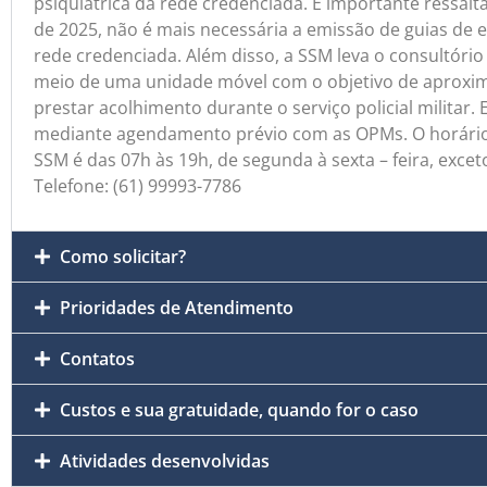
psiquiátrica da rede credenciada. É importante ressalta
de 2025, não é mais necessária a emissão de guias d
rede credenciada. Além disso, a SSM leva o consultório
meio de uma unidade móvel com o objetivo de aproxim
prestar acolhimento durante o serviço policial militar. E
mediante agendamento prévio com as OPMs. O horári
SSM é das 07h às 19h, de segunda à sexta – feira, excet
Telefone: (61) 99993-7786
Como solicitar?
Prioridades de Atendimento
Contatos
Custos e sua gratuidade, quando for o caso
Atividades desenvolvidas