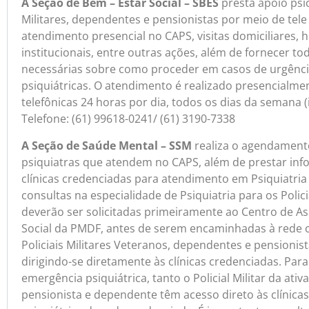
A Seção de Bem – Estar Social – SBES
presta apoio psic
Militares, dependentes e pensionistas por meio de te
atendimento presencial no CAPS, visitas domiciliares, h
institucionais, entre outras ações, além de fornecer to
necessárias sobre como proceder em casos de urgênc
psiquiátricas. O atendimento é realizado presencialme
telefônicas 24 horas por dia, todos os dias da semana (i
Telefone: (61) 99618-0241/ (61) 3190-7338
A Seção de Saúde Mental – SSM
realiza o agendament
psiquiatras que atendem no CAPS, além de prestar inf
clínicas credenciadas para atendimento em Psiquiatria 
consultas na especialidade de Psiquiatria para os Policia
deverão ser solicitadas primeiramente ao Centro de Ass
Social da PMDF, antes de serem encaminhadas à rede c
Policiais Militares Veteranos, dependentes e pensioni
dirigindo-se diretamente às clínicas credenciadas. Par
emergência psiquiátrica, tanto o Policial Militar da ati
pensionista e dependente têm acesso direto às clínica