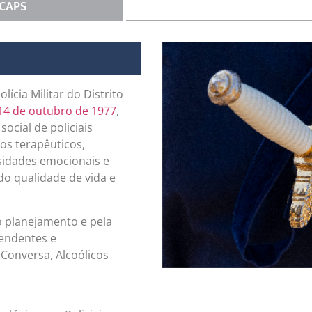
 CAPS
lícia Militar do Distrito
e 14 de outubro de 1977
,
cial de policiais
os terapêuticos,
ssidades emocionais e
do qualidade de vida e
o planejamento e pela
pendentes e
Conversa, Alcoólicos