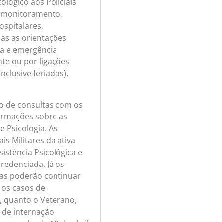
ológico aos Policiais
le monitoramento,
ospitalares,
das as orientações
ia e emergência
nte ou por ligações
nclusive feriados).
o de consultas com os
ormações sobre as
e Psicologia. As
is Militares da ativa
istência Psicológica e
redenciada. Já os
stas poderão continuar
a os casos de
va, quanto o Veterano,
s de internação