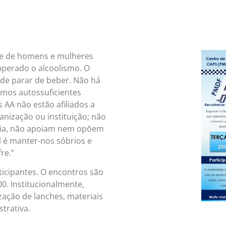
de de homens e mulheres
uperado o alcoolismo. O
 de parar de beber. Não há
mos autossuficientes
 AA não estão afiliados a
ganização ou instituição; não
sia, não apoiam nem opõem
l é manter-nos sóbrios e
re.”
ticipantes. O encontros são
00.
Institucionalmente,
zação de lanches, materiais
trativa.