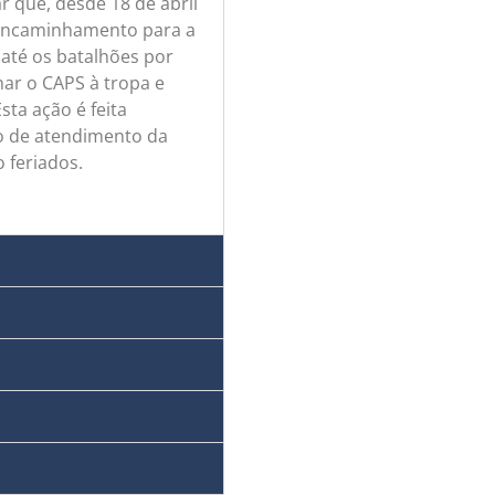
r que, desde 18 de abril
e encaminhamento para a
 até os batalhões por
ar o CAPS à tropa e
sta ação é feita
o de atendimento da
o feriados.