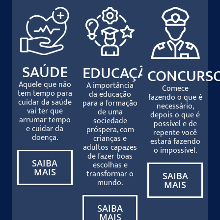
SAÚDE
EDUCAÇÃO
CONCURS
Aquele que não
A importância
Comece
tem tempo para
da educação
fazendo o que é
cuidar da saúde
para a formação
necessário,
vai ter que
de uma
depois o que é
arrumar tempo
sociedade
possível e de
e cuidar da
próspera, com
repente você
doença.
crianças e
estará fazendo
adultos capazes
o impossível.
de fazer boas
SAIBA
escolhas e
MAIS
transformar o
SAIBA
mundo.
MAIS
SAIBA
MAIS