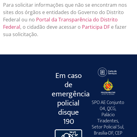
Para solicitar informações que não se encontram nos
sites dos órgãos e entidades do Governo do Distrito
Federal ou no
Portal da Transparência do Distrito
Federal
, o cidadão deve acessar o
Participa DF
e fazer
sua solicitação.
Em caso
de
emergência
policial
SPO AE Conjunto
04, QCG,
disque
Palácio
190
Tiradentes,
Setor Policial Sul,
Brasília-DF, CEP