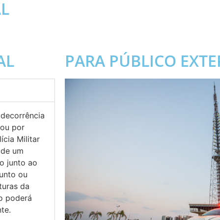
L
INTRANET
AL
PARA PÚBLICO EXT
 decorrência
 ou por
cia Militar
o de um
o junto ao
unto ou
turas da
ão poderá
te.