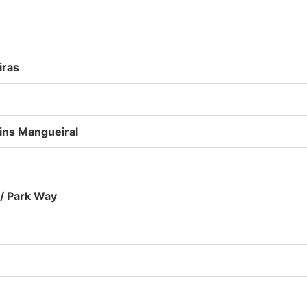
iras
dins Mangueiral
/ Park Way