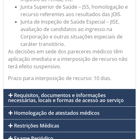
Junta Superior de Saúde – JSS, homologação e
recurso referentes aos resultados das JOIS.
Junta de Inspeção de Saúde Especial – JISE,
avaliação de candidatos ao ingresso na
Corporação e outras situações especiais de
caráter transitório.
As decisões em sede dos pareceres médicos têm
aplicação imediata e a interposição de recurso não
terá efeito suspensivo.
Prazo para interposição de recurso: 10 dias.
Requisitos, documentos e informações
necessárias, locais e formas de acesso ao serviço
Homologação de atestados médicos
Restrições Médicas
Exame Periódico