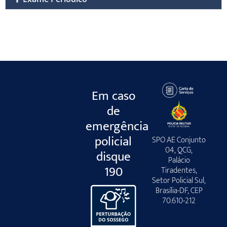
Em caso
de
emergência
policial
SPO AE Conjunto
04, QCG,
disque
Palácio
190
Tiradentes,
Setor Policial Sul,
Brasília-DF, CEP
70.610-212