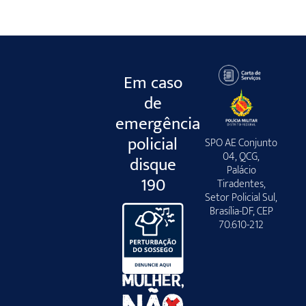
Em caso
de
emergência
policial
SPO AE Conjunto
04, QCG,
disque
Palácio
190
Tiradentes,
Setor Policial Sul,
Brasília-DF, CEP
70.610-212