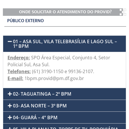
ONDE SOLICITAR O ATENDIMENTO DO PROVID?
PÚBLICO EXTERNO
01 – ASA SUL, VILA TELEBRASÍLIA E LAGO SUL –
1º BPM
Endereço:
SPO Área Especial, Conjunto 4, Setor
Policial Sul, Asa Sul.
Telefones:
(61) 3190-1150 e 99136-2107.
E-mail:
1bpm.provid@pm.df.gov.br
02- TAGUATINGA – 2º BPM
03- ASA NORTE – 3º BPM
04- GUARÁ – 4° BPM