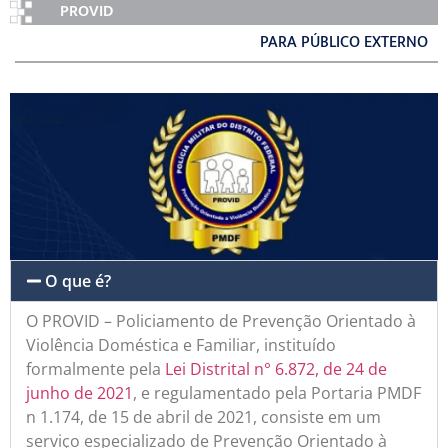
PROVID
PARA PÚBLICO EXTERNO
O que é?
O PROVID – Policiamento de Prevenção Orientado à
Violência Doméstica e Familiar, instituído
formalmente pela
Lei Distrital n° 6.872, de 24 de
junho de 2021
, e regulamentado pela Portaria PMDF
n 1.174, de 15 de abril de 2021, consiste em um
serviço especializado de Prevenção Orientado à