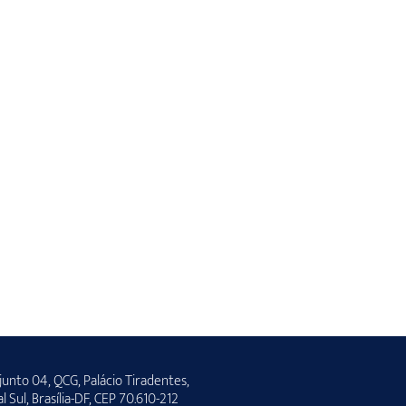
unto 04, QCG, Palácio Tiradentes,
al Sul, Brasília-DF, CEP 70.610-212