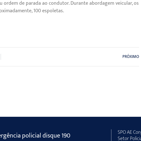
u ordem de parada ao condutor. Durante abordagem veicular, os
roximadamente, 100 espoletas.
PRÓXIMO
SPO AE Conj
gência policial disque 190
Setor Polici