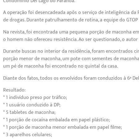
Condomínio Del Lago do Paranoá.
A operação foi desencadeada após o serviço de inteligência da
de drogas. Durante patrulhamento de rotina, a equipe do GTOP 
Na revista, foi encontrada uma pequena porção de maconha emba
o homem não ofereceu resistência. Ao ser questionado, o autor
Durante buscas no interior da residência, foram encontrados c
porção menor de maconha, um pote com sementes de maconha, u
um pé de maconha foi encontrado no quintal da casa.
Diante dos fatos, todos os envolvidos foram conduzidos à 6ª Del
Resultado:
* 1 indivíduo preso por tráfico;
* 1 usuário conduzido à DP;
* 5 tabletes de maconha;
* 1 porção de cocaína embalada em papel plástico;
* 1 porção de maconha menor embalada em papel filme;
* ️3 aparelhos celulares;