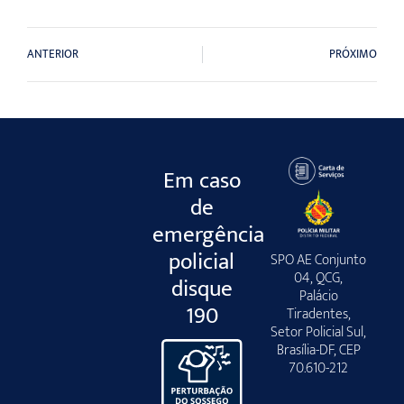
ANTERIOR
PRÓXIMO
Em caso
de
emergência
policial
SPO AE Conjunto
04, QCG,
disque
Palácio
190
Tiradentes,
Setor Policial Sul,
Brasília-DF, CEP
70.610-212