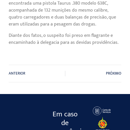
encontrada uma pistola Taurus .380 modelo 638C,
acompanhada de 132 munições do mesmo calibre,
quatro carregadores e duas balanças de precisão, que
eram utilizadas para a pesagem das drogas.
Diante dos fatos, o suspeito foi preso em flagrante e
encaminhado à delegacia para as devidas providências.
ANTERIOR
PRÓXIMO
Em caso
de