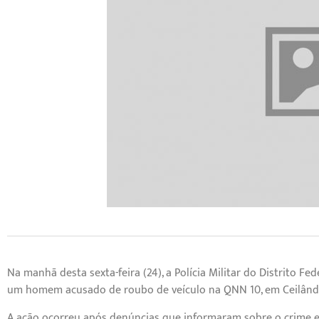
Na manhã desta sexta-feira (24), a Polícia Militar do Distrito F
um homem acusado de roubo de veículo na QNN 10, em Ceilând
A ação ocorreu após denúncias que informaram sobre o crime em