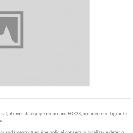
ederal, através da equipe do prefixo FOX28, prendeu em flagrante
ia.
 andamento. A equipe policial conseguiu localizar e deter o