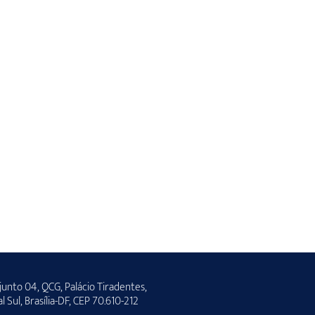
unto 04, QCG, Palácio Tiradentes,
al Sul, Brasília-DF, CEP 70.610-212