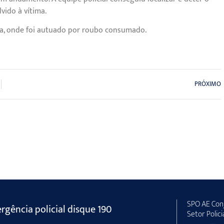
vido à vítima.
cia, onde foi autuado por roubo consumado.
PRÓXIMO
SPO AE Conj
gência policial disque 190
Setor Polici