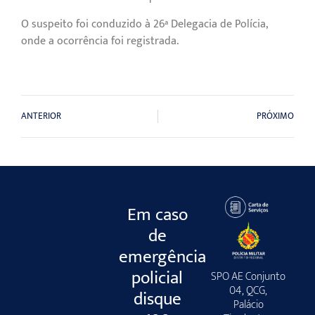
O suspeito foi conduzido à 26ª Delegacia de Polícia,
onde a ocorrência foi registrada.
ANTERIOR
PRÓXIMO
Em caso
de
emergência
policial
SPO AE Conjunto
04, QCG,
disque
Palácio