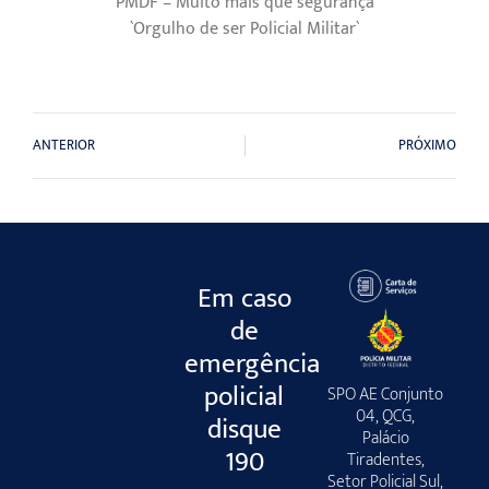
PMDF – Muito mais que segurança
`Orgulho de ser Policial Militar`
ANTERIOR
PRÓXIMO
Em caso
de
emergência
policial
SPO AE Conjunto
04, QCG,
disque
Palácio
190
Tiradentes,
Setor Policial Sul,