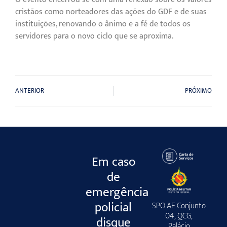
cristãos como norteadores das ações do GDF e de suas
instituições, renovando o ânimo e a fé de todos os
servidores para o novo ciclo que se aproxima.
ANTERIOR
PRÓXIMO
Em caso
de
emergência
policial
SPO AE Conjunto
04, QCG,
disque
Palácio