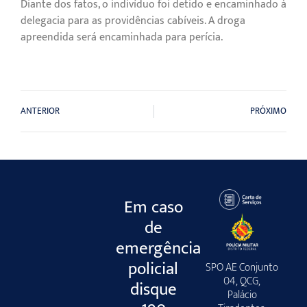
Diante dos fatos, o indivíduo foi detido e encaminhado à
delegacia para as providências cabíveis. A droga
apreendida será encaminhada para perícia.
ANTERIOR
PRÓXIMO
Em caso
de
emergência
policial
SPO AE Conjunto
04, QCG,
disque
Palácio