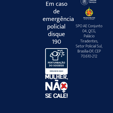
Em caso
de
emergência
policial
SPO AE Conjunto
04, QCG,
disque
Palácio
190
Tiradentes,
Setor Policial Sul,
Brasília-DF, CEP
70.610-212