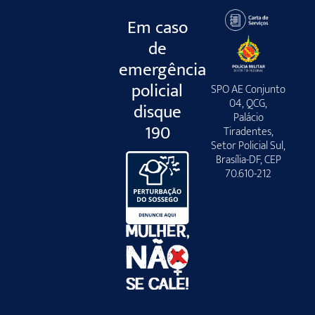
Em caso
de
emergência
policial
SPO AE Conjunto
04, QCG,
disque
Palácio
190
Tiradentes,
Setor Policial Sul,
Brasília-DF, CEP
70.610-212