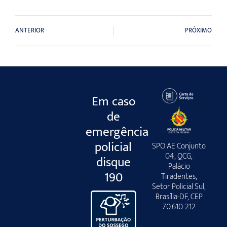
ANTERIOR
PRÓXIMO
Em caso
de
emergência
policial
SPO AE Conjunto
04, QCG,
disque
Palácio
190
Tiradentes,
Setor Policial Sul,
Brasília-DF, CEP
70.610-212