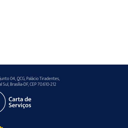
unto 04, QCG, Palácio Tiradentes,
al Sul, Brasília-DF, CEP 70.610-212