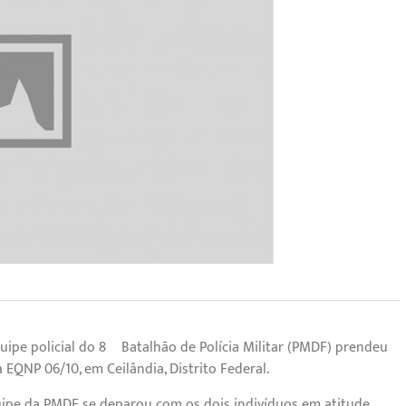
uipe policial do 8º Batalhão de Polícia Militar (PMDF) prendeu
EQNP 06/10, em Ceilândia, Distrito Federal.
ipe da PMDF se deparou com os dois indivíduos em atitude