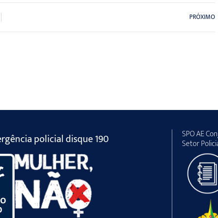
PRÓXIMO
SPO AE Conj
gência policial disque 190
Setor Polici