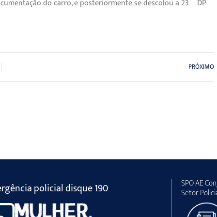
documentação do carro, e posteriormente se descolou a 23º DP
PRÓXIMO
SPO AE Conj
gência policial disque 190
Setor Polici