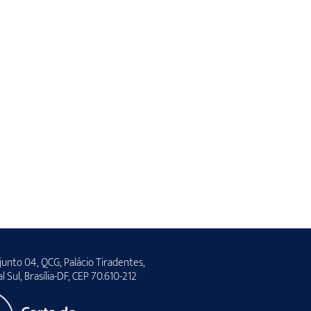
unto 04, QCG, Palácio Tiradentes,
al Sul, Brasília-DF, CEP 70.610-212