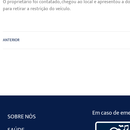
O proprietário foi contatado, chegou ao local e apresentou a 
para retirar a restrição do veículo.
ANTERIOR
Em caso de emer
SOBRE NÓS
SAÚDE