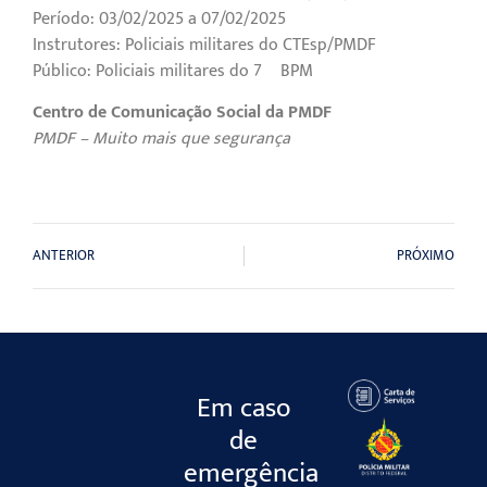
Período: 03/02/2025 a 07/02/2025
Instrutores: Policiais militares do CTEsp/PMDF
Público: Policiais militares do 7º BPM
Centro de Comunicação Social da PMDF
PMDF – Muito mais que segurança
ANTERIOR
PRÓXIMO
Em caso
de
emergência