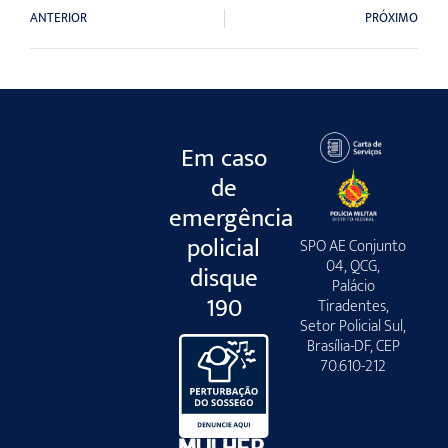
ANTERIOR
PRÓXIMO
Em caso
de
emergência
policial
SPO AE Conjunto
04, QCG,
disque
Palácio
190
Tiradentes,
Setor Policial Sul,
Brasília-DF, CEP
70.610-212