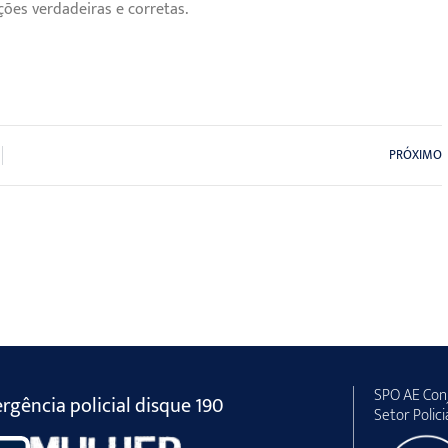
ões verdadeiras e corretas.
PRÓXIMO
SPO AE Conj
gência policial disque 190
Setor Polici