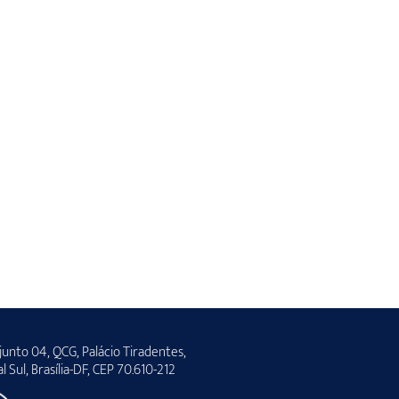
unto 04, QCG, Palácio Tiradentes,
al Sul, Brasília-DF, CEP 70.610-212