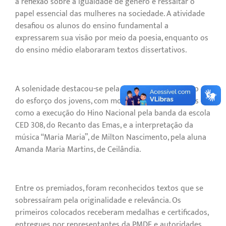
a reflexão sobre a igualdade de gênero e ressaltar o
papel essencial das mulheres na sociedade. A atividade
desafiou os alunos do ensino fundamental a
expressarem sua visão por meio da poesia, enquanto os
do ensino médio elaboraram textos dissertativos.
A solenidade destacou-se pela valorização do talento e
do esforço dos jovens, com momentos emocionantes
como a execução do Hino Nacional pela banda da escola
CED 308, do Recanto das Emas, e a interpretação da
música “Maria Maria”, de Milton Nascimento, pela aluna
Amanda Maria Martins, de Ceilândia.
Entre os premiados, foram reconhecidos textos que se
sobressaíram pela originalidade e relevância. Os
primeiros colocados receberam medalhas e certificados,
entregues por representantes da PMDF e autoridades