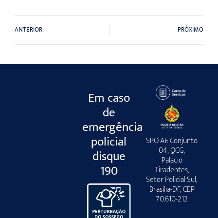
ANTERIOR
PRÓXIMO
Em caso
de
emergência
policial
SPO AE Conjunto
04, QCG,
disque
Palácio
190
Tiradentes,
Setor Policial Sul,
Brasília-DF, CEP
70.610-212