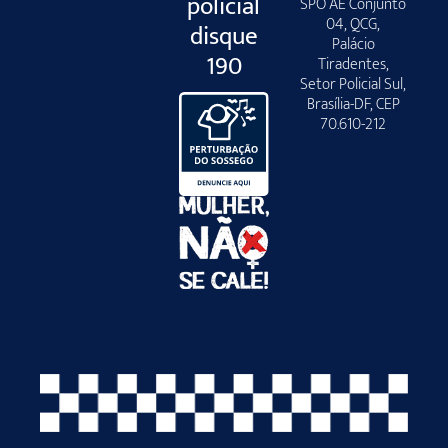
policial
SPO AE Conjunto
04, QCG,
disque
Palácio
190
Tiradentes,
Setor Policial Sul,
Brasília-DF, CEP
70.610-212