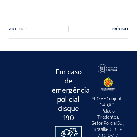
ANTERIOR
PRÓXIMO
Em caso
de
emergência
policial
SPO AE Conjunto
04, QCG,
disque
Palácio
190
Tiradentes,
Setor Policial Sul,
Brasília-DF, CEP
70.610-212