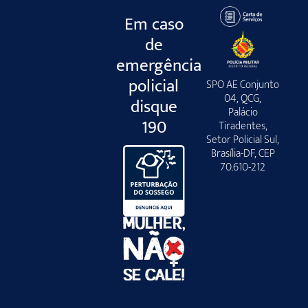
Em caso
de
emergência
policial
SPO AE Conjunto
04, QCG,
disque
Palácio
190
Tiradentes,
Setor Policial Sul,
Brasília-DF, CEP
70.610-212