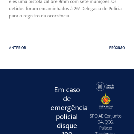
eles uma pistola calibre 9mm com sete munições. Os
detidos foram encaminhados à 26ª Delegacia de Polícia
para o registro da ocorrência.
ANTERIOR
PRÓXIMO
Em caso
de
emergência
policial
SPO AE Conjunto
04, QCG,
disque
Palácio