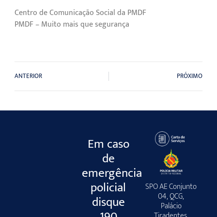
Centro de Comunicação Social da PMDF
PMDF – Muito mais que segurança
ANTERIOR
PRÓXIMO
Em caso
de
emergência
policial
SPO AE Conjunto
04, QCG,
disque
Palácio
190
Tiradentes,