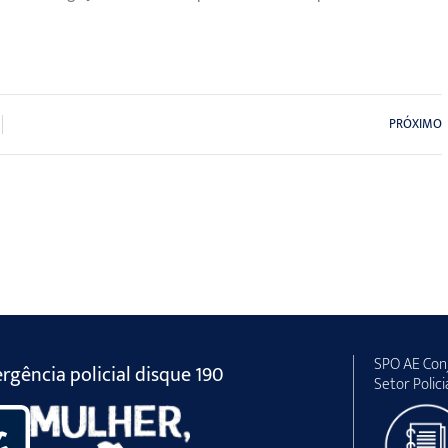
PRÓXIMO
SPO AE Conj
gência policial disque 190
Setor Polici