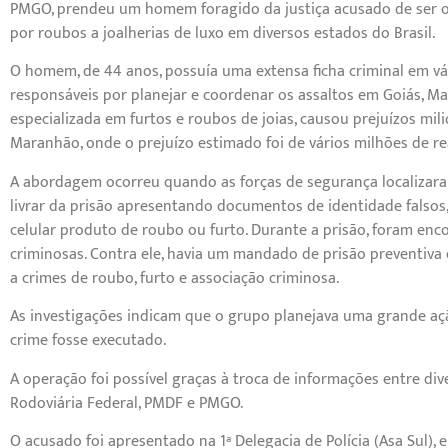
PMGO, prendeu um homem foragido da justiça acusado de ser o
por roubos a joalherias de luxo em diversos estados do Brasil.
O homem, de 44 anos, possuía uma extensa ficha criminal em vár
responsáveis por planejar e coordenar os assaltos em Goiás, Ma
especializada em furtos e roubos de joias, causou prejuízos mi
Maranhão, onde o prejuízo estimado foi de vários milhões de re
A abordagem ocorreu quando as forças de segurança localizaram
livrar da prisão apresentando documentos de identidade falso
celular produto de roubo ou furto. Durante a prisão, foram en
criminosas. Contra ele, havia um mandado de prisão preventiva e
a crimes de roubo, furto e associação criminosa.
As investigações indicam que o grupo planejava uma grande ação
crime fosse executado.
A operação foi possível graças à troca de informações entre diver
Rodoviária Federal, PMDF e PMGO.
O acusado foi apresentado na 1ª Delegacia de Polícia (Asa Sul), 