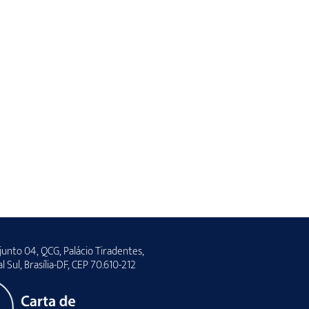
unto 04, QCG, Palácio Tiradentes,
al Sul, Brasília-DF, CEP 70.610-212