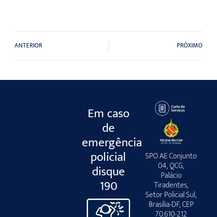
ANTERIOR
PRÓXIMO
Em caso
de
emergência
policial
SPO AE Conjunto
04, QCG,
disque
Palácio
190
Tiradentes,
Setor Policial Sul,
Brasília-DF, CEP
70.610-212