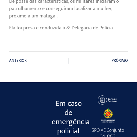
De posse das características, os militares iniciaram o
patrulhamento e conseguiram localizar a mulher,
próximo a um matagal.
Ela foi presa e conduzida à 8ª Delegacia de Polícia.
ANTERIOR
PRÓXIMO
Em caso
de
emergência
policial
SPO AE Conjunto
04, QCG,