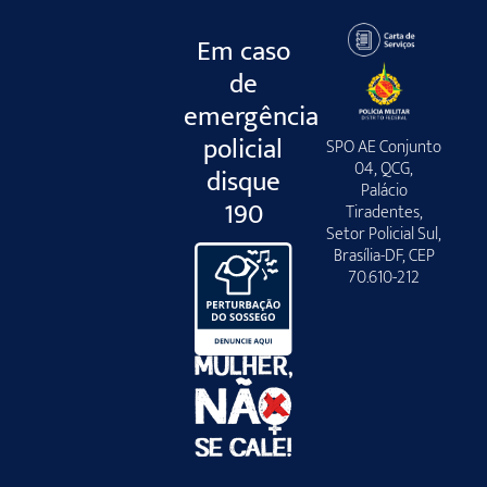
Em caso
de
emergência
policial
SPO AE Conjunto
04, QCG,
disque
Palácio
190
Tiradentes,
Setor Policial Sul,
Brasília-DF, CEP
70.610-212