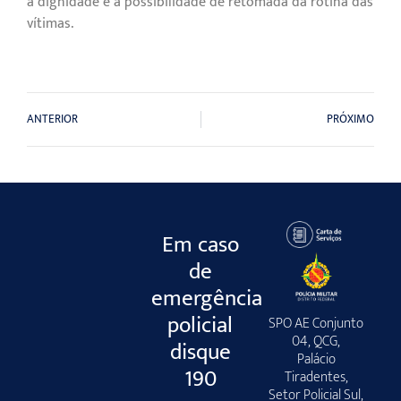
a dignidade e a possibilidade de retomada da rotina das
vítimas.
ANTERIOR
PRÓXIMO
Em caso
de
emergência
policial
SPO AE Conjunto
04, QCG,
disque
Palácio
190
Tiradentes,
Setor Policial Sul,