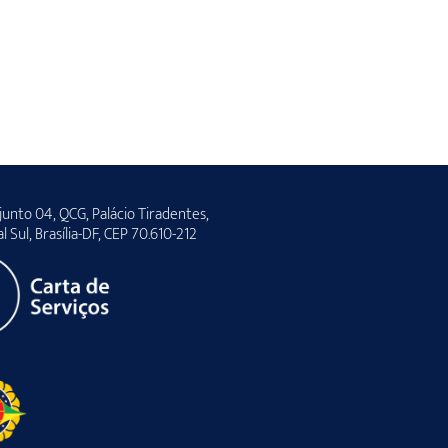
unto 04, QCG, Palácio Tiradentes,
al Sul, Brasília-DF, CEP 70.610-212