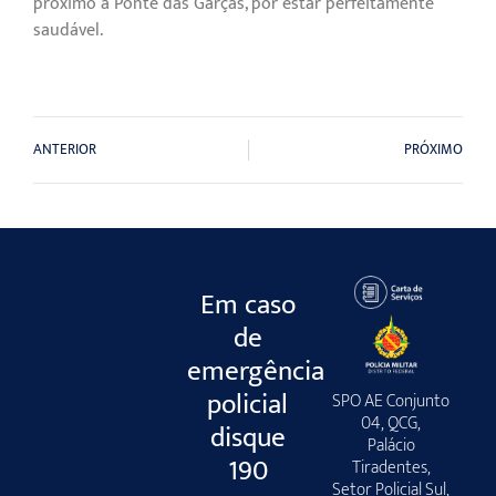
próximo à Ponte das Garças, por estar perfeitamente
saudável.
ANTERIOR
PRÓXIMO
Em caso
de
emergência
policial
SPO AE Conjunto
04, QCG,
disque
Palácio
190
Tiradentes,
Setor Policial Sul,