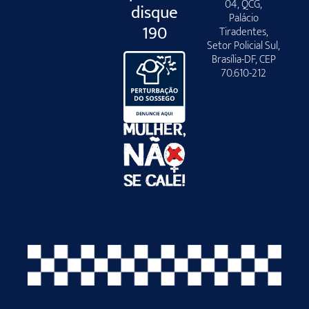
04, QCG,
disque
Palácio
190
Tiradentes,
Setor Policial Sul,
Brasília-DF, CEP
70.610-212