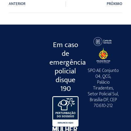
ANTERIOR
PRÓXIMO
Em caso
de
emergência
policial
SPO AE Conjunto
04, QCG,
disque
Palácio
190
Tiradentes,
Setor Policial Sul,
Brasília-DF, CEP
70.610-212