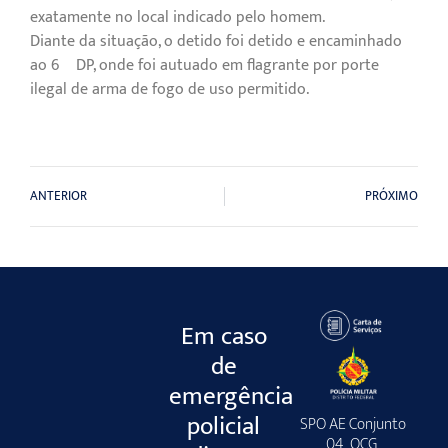
exatamente no local indicado pelo homem.
Diante da situação, o detido foi detido e encaminhado
ao 6º DP, onde foi autuado em flagrante por porte
ilegal de arma de fogo de uso permitido.
ANTERIOR
PRÓXIMO
Em caso
de
emergência
policial
SPO AE Conjunto
04, QCG,