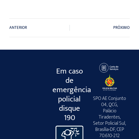
ANTERIOR
PRÓXIMO
Em caso
de
emergência
policial
SPO AE Conjunto
04, QCG,
disque
Palácio
190
Tiradentes,
Setor Policial Sul,
Brasília-DF, CEP
70.610-212