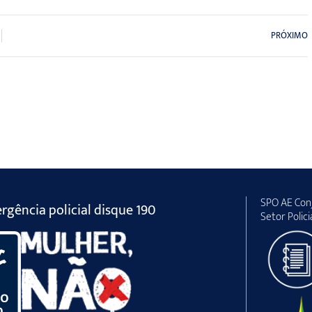
PRÓXIMO
SPO AE Conj
gência policial disque 190
Setor Polici