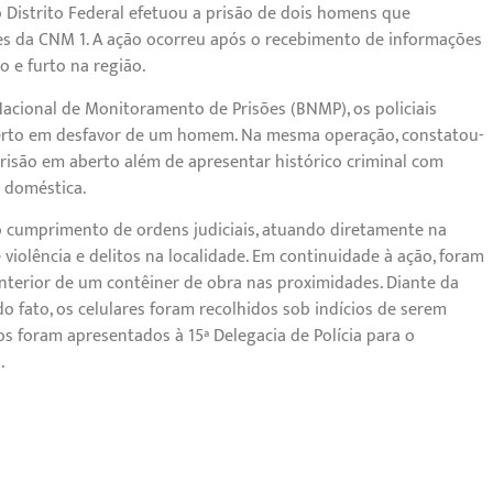
 do Distrito Federal efetuou a prisão de dois homens que
es da CNM 1. A ação ocorreu após o recebimento de informações
o e furto na região.
Nacional de Monitoramento de Prisões (BNMP), os policiais
berto em desfavor de um homem. Na mesma operação, constatou-
ão em aberto além de apresentar histórico criminal com
a doméstica.
no cumprimento de ordens judiciais, atuando diretamente na
 violência e delitos na localidade. Em continuidade à ação, foram
interior de um contêiner de obra nas proximidades. Diante da
 fato, os celulares foram recolhidos sob indícios de serem
s foram apresentados à 15ª Delegacia de Polícia para o
.