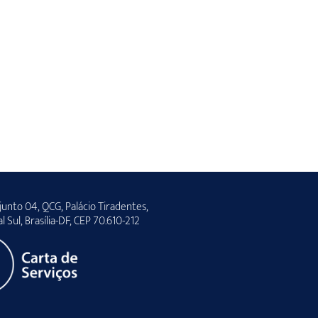
unto 04, QCG, Palácio Tiradentes,
al Sul, Brasília-DF, CEP 70.610-212