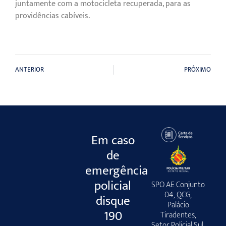
juntamente com a motocicleta recuperada, para as
providências cabíveis.
ANTERIOR
PRÓXIMO
Em caso
de
emergência
policial
SPO AE Conjunto
04, QCG,
disque
Palácio
190
Tiradentes,
Setor Policial Sul,