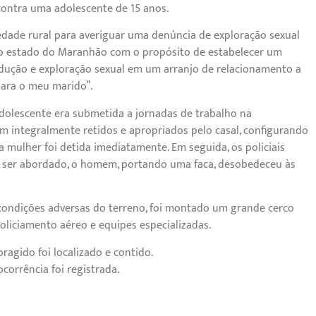
contra uma adolescente de 15 anos.
iedade rural para averiguar uma denúncia de exploração sexual
ma do estado do Maranhão com o propósito de estabelecer um
odução e exploração sexual em um arranjo de relacionamento a
para o meu marido”.
dolescente era submetida a jornadas de trabalho na
am integralmente retidos e apropriados pelo casal, configurando
a mulher foi detida imediatamente. Em seguida, os policiais
Ao ser abordado, o homem, portando uma faca, desobedeceu às
 condições adversas do terreno, foi montado um grande cerco
policiamento aéreo e equipes especializadas.
oragido foi localizado e contido.
corrência foi registrada.