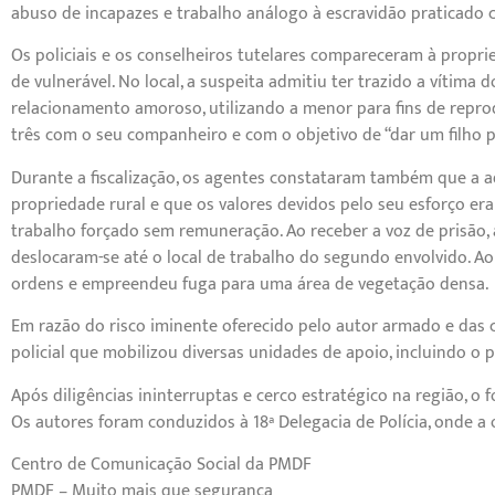
abuso de incapazes e trabalho análogo à escravidão praticado 
Os policiais e os conselheiros tutelares compareceram à propr
de vulnerável. No local, a suspeita admitiu ter trazido a víti
relacionamento amoroso, utilizando a menor para fins de repr
três com o seu companheiro e com o objetivo de “dar um filho 
Durante a fiscalização, os agentes constataram também que a a
propriedade rural e que os valores devidos pelo seu esforço er
trabalho forçado sem remuneração. Ao receber a voz de prisão, 
deslocaram-se até o local de trabalho do segundo envolvido. 
ordens e empreendeu fuga para uma área de vegetação densa.
Em razão do risco iminente oferecido pelo autor armado e das
policial que mobilizou diversas unidades de apoio, incluindo o 
Após diligências ininterruptas e cerco estratégico na região, o f
Os autores foram conduzidos à 18ª Delegacia de Polícia, onde a o
Centro de Comunicação Social da PMDF
PMDF – Muito mais que segurança