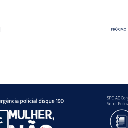
PRÓXIMO
SPO AE Conj
gência policial disque 190
Setor Polici