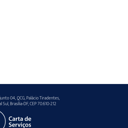
unto 04, QCG, Palácio Tiradentes,
al Sul, Brasília-DF, CEP 70.610-212