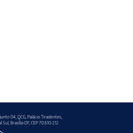
unto 04, QCG, Palácio Tiradentes,
al Sul, Brasília-DF, CEP 70.610-212