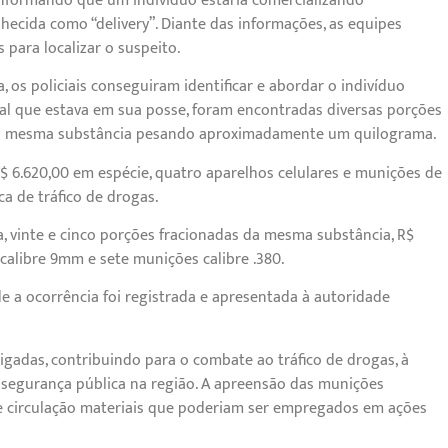
informando que um indivíduo estaria comercializando
hecida como “delivery”. Diante das informações, as equipes
 para localizar o suspeito.
os policiais conseguiram identificar e abordar o indivíduo
al que estava em sua posse, foram encontradas diversas porções
 da mesma substância pesando aproximadamente um quilograma.
R$ 6.620,00 em espécie, quatro aparelhos celulares e munições de
ca de tráfico de drogas.
a, vinte e cinco porções fracionadas da mesma substância, R$
calibre 9mm e sete munições calibre .380.
de a ocorrência foi registrada e apresentada à autoridade
igadas, contribuindo para o combate ao tráfico de drogas, à
 segurança pública na região. A apreensão das munições
e circulação materiais que poderiam ser empregados em ações