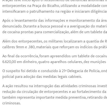
A ação teve início após o recebimento de denúncias anônimas 
entorpecentes na Praça do Bicalho, utilizando a modalidade con
intensificaram o patrulhamento na região e iniciaram diligências
Após o levantamento das informações e monitoramento da área, 
denunciado. Durante a busca pessoal e a averiguação do materi
de cocaína prontas para comercialização, além de um tablete
Além dos entorpecentes, os militares localizaram a quantia de 
calibres 9mm e .380, materiais que reforçam os indícios da práti
Ao final da ocorrência, foram apreendidos um tablete de cocaín
6.620,00 em dinheiro, quatro aparelhos celulares, dez munições 
O suspeito foi detido e conduzido à 21ª Delegacia de Polícia, on
policial para adoção das medidas legais cabíveis.
A ação resultou na interrupção das atividades criminosas invest
redução da circulação de entorpecentes e ao fortalecimento da
também representa importante medida preventiva, retirando d
criminosas.