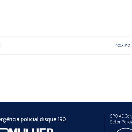
PRÓXIMO
SPO AE Conj
gência policial disque 190
Setor Polici