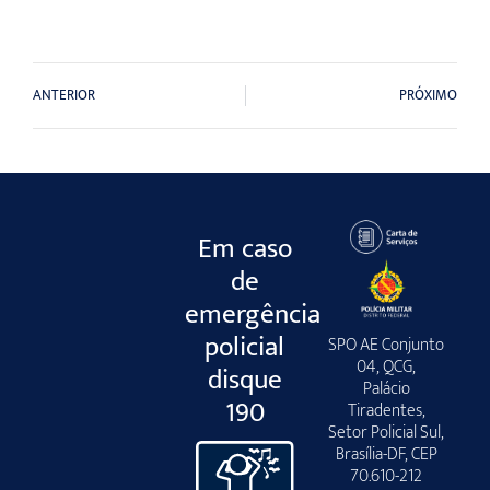
ANTERIOR
PRÓXIMO
Em caso
de
emergência
policial
SPO AE Conjunto
04, QCG,
disque
Palácio
190
Tiradentes,
Setor Policial Sul,
Brasília-DF, CEP
70.610-212