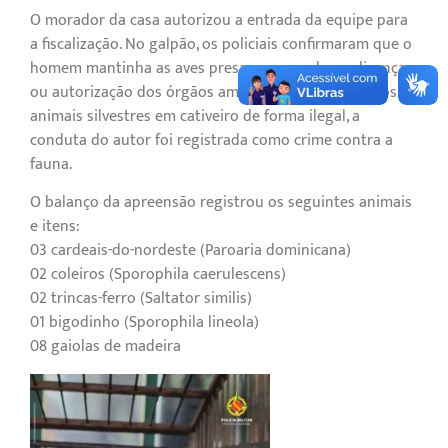
O morador da casa autorizou a entrada da equipe para
a fiscalização. No galpão, os policiais confirmaram que o
homem mantinha as aves presas sem nenhuma licença
ou autorização dos órgãos ambientais. Por manter os
animais silvestres em cativeiro de forma ilegal, a
conduta do autor foi registrada como crime contra a
fauna.
O balanço da apreensão registrou os seguintes animais
e itens:
03 cardeais-do-nordeste (Paroaria dominicana)
02 coleiros (Sporophila caerulescens)
02 trincas-ferro (Saltator similis)
01 bigodinho (Sporophila lineola)
08 gaiolas de madeira