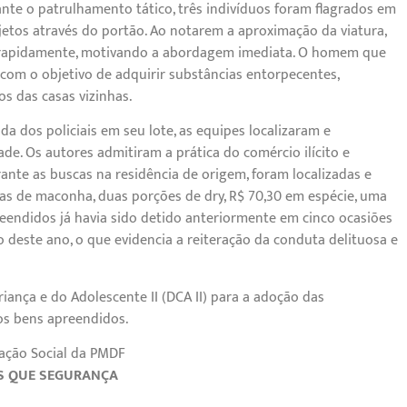
nte o patrulhamento tático, três indivíduos foram flagrados em
jetos através do portão. Ao notarem a aproximação da viatura,
m rapidamente, motivando a abordagem imediata. O homem que
 com o objetivo de adquirir substâncias entorpecentes,
s das casas vizinhas.
 dos policiais em seu lote, as equipes localizaram e
de. Os autores admitiram a prática do comércio ilícito e
ante as buscas na residência de origem, foram localizadas e
as de maconha, duas porções de dry, R$ 70,30 em espécie, uma
eendidos já havia sido detido anteriormente em cinco ocasiões
 deste ano, o que evidencia a reiteração da conduta delituosa e
iança e do Adolescente II (DCA II) para a adoção das
 os bens apreendidos.
ação Social da PMDF
S QUE SEGURANÇA