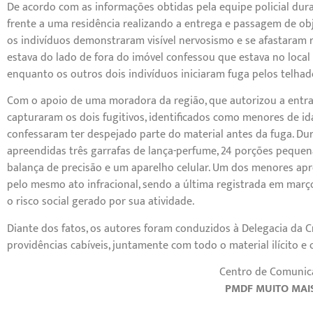
De acordo com as informações obtidas pela equipe policial dura
frente a uma residência realizando a entrega e passagem de ob
os indivíduos demonstraram visível nervosismo e se afastara
estava do lado de fora do imóvel confessou que estava no local
enquanto os outros dois indivíduos iniciaram fuga pelos telhado
Com o apoio de uma moradora da região, que autorizou a entrada
capturaram os dois fugitivos, identificados como menores de ida
confessaram ter despejado parte do material antes da fuga. Dur
apreendidas três garrafas de lança-perfume, 24 porções pequen
balança de precisão e um aparelho celular. Um dos menores apr
pelo mesmo ato infracional, sendo a última registrada em março
o risco social gerado por sua atividade.
Diante dos fatos, os autores foram conduzidos à Delegacia da Cr
providências cabíveis, juntamente com todo o material ilícito e
Centro de Comunic
PMDF MUITO MAI