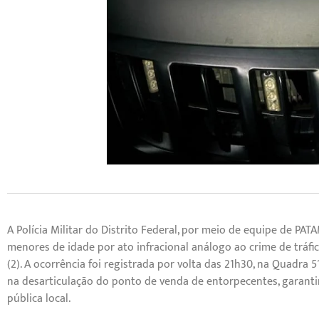
A Polícia Militar do Distrito Federal, por meio de equipe de 
menores de idade por ato infracional análogo ao crime de tráfic
(2). A ocorrência foi registrada por volta das 21h30, na Quadra
na desarticulação do ponto de venda de entorpecentes, garant
pública local.