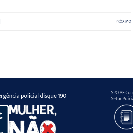
PRÓXIMO
SPO AE Conj
gência policial disque 190
Setor Polici