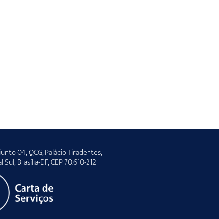
unto 04, QCG, Palácio Tiradentes,
al Sul, Brasília-DF, CEP 70.610-212