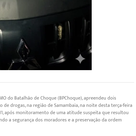
PATAMO do Batalhão de Choque (BPChoque), apreendeu dois
o de drogas, na região de Samambaia, na noite desta terça-feira
 511, após monitoramento de uma atitude suspeita que resultou
indo a segurança dos moradores e a preservação da ordem