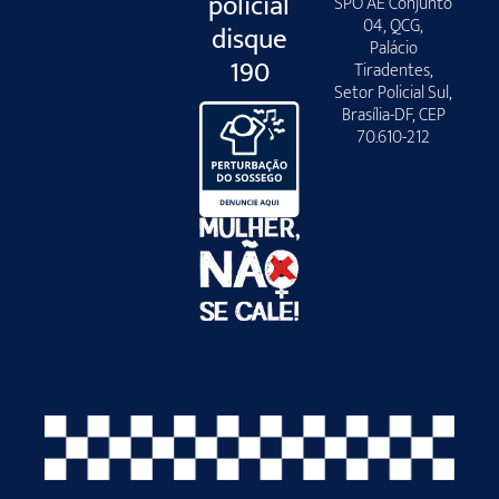
policial
SPO AE Conjunto
04, QCG,
disque
Palácio
190
Tiradentes,
Setor Policial Sul,
Brasília-DF, CEP
70.610-212